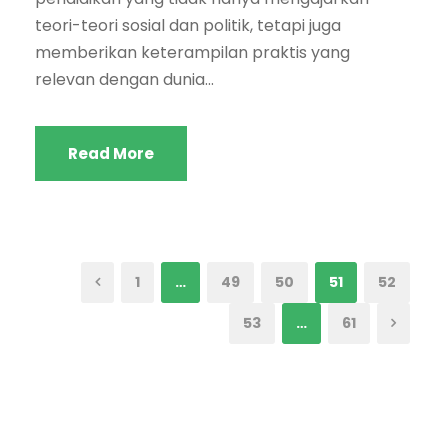
teori-teori sosial dan politik, tetapi juga
memberikan keterampilan praktis yang
relevan dengan dunia...
Read More
1
…
49
50
51
52
53
…
61