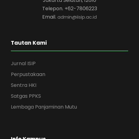
Jakarta Selatan, 12610
Telepon. +62-7806223
Email.
admin@iisip.ac.id
Tautan Kami
Jurnal ISIP
Perpustakaan
Sentra HKI
Satgas PPKS
Lembaga Panjaminan Mutu
Info Kampus