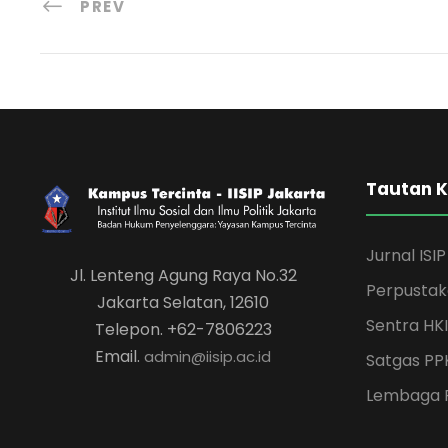
PREV
Tautan 
Jurnal ISIP
Jl. Lenteng Agung Raya No.32
Perpusta
Jakarta Selatan, 12610
Sentra HKI
Telepon. +62-7806223
Email.
admin@iisip.ac.id
Satgas PP
Lembaga 