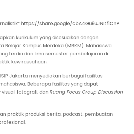
nalistik”
https://share.google/cbA4Gu9uJNItf1CnP
nerapkan kurikulum yang disesuaikan dengan
ka Belajar Kampus Merdeka (MBKM). Mahasiswa
ng terdiri dari lima semester pembelajaran di
ktik kewirausahaan.
ISIP Jakarta menyediakan berbagai fasilitas
ahasiswa. Beberapa fasilitas yang dapat
isual, fotografi, dan
Ruang Focus Group Discussion
kan praktik produksi berita, podcast, pembuatan
profesional.