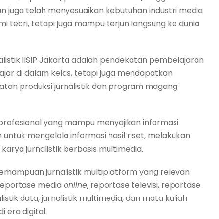
 juga telah menyesuaikan kebutuhan industri media
teori, tetapi juga mampu terjun langsung ke dunia
alistik IISIP Jakarta adalah pendekatan pembelajaran
lajar di dalam kelas, tetapi juga mendapatkan
atan produksi jurnalistik dan program magang
is profesional yang mampu menyajikan informasi
ih untuk mengelola informasi hasil riset, melakukan
arya jurnalistik berbasis multimedia.
kemampuan jurnalistik multiplatform yang relevan
 reportase media
online
, reportase televisi, reportase
alistik data, jurnalistik multimedia, dan mata kuliah
 era digital.