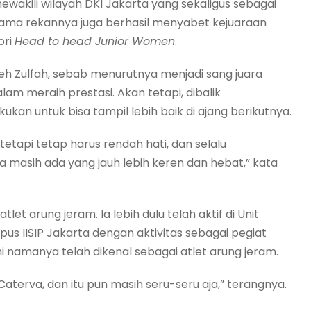
wakili wilayah DKI Jakarta yang sekaligus sebagai
rsama rekannya juga berhasil menyabet kejuaraan
ori
Head to head Junior Women
.
eh Zulfah, sebab menurutnya menjadi sang juara
am meraih prestasi. Akan tetapi, dibalik
ukan untuk bisa tampil lebih baik di ajang berikutnya.
tetapi tetap harus rendah hati, dan selalu
 masih ada yang jauh lebih keren dan hebat,” kata
et arung jeram. Ia lebih dulu telah aktif di Unit
us IISIP Jakarta dengan aktivitas sebagai pegiat
ini namanya telah dikenal sebagai atlet arung jeram.
aterva, dan itu pun masih seru-seru aja,” terangnya.