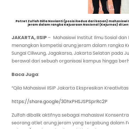
Potret Zulfah Dilla Novianti (posisi kedua dari kanan) mahasis
jeram dalam rangka Kejuaraan Nasional (Kejurnas) di Len
JAKARTA, IISIP
– Mahasiswi Institut Ilmu Sosial dan I
menangkan kompetisi arung jeram dalam rangka Kej
Sungai Ciliwung, Jagakarsa, Jakarta Selatan pada Juni
berawal dari sebuah organisasi kampus hingga berha
Baca Juga
:
“Qila Mahasiswi IISIP Jakarta Ekspresikan Kreativit
https://share.google/30hxPHSJSPSprRc2P
Zulfah dibalik aktifnya sebagai mahasiswi Konsentras
seorang atlet arung jeram yang tergabung dalam Fe