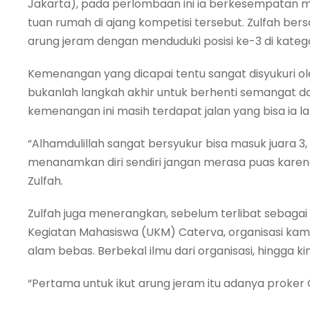
Jakarta), pada perlombaan ini ia berkesempatan me
tuan rumah di ajang kompetisi tersebut. Zulfah be
arung jeram dengan menduduki posisi ke-3 di kateg
Kemenangan yang dicapai tentu sangat disyukuri ol
bukanlah langkah akhir untuk berhenti semangat dal
kemenangan ini masih terdapat jalan yang bisa ia lak
“Alhamdulillah sangat bersyukur bisa masuk juara 3, 
menanamkan diri sendiri jangan merasa puas karena
Zulfah.
Zulfah juga menerangkan, sebelum terlibat sebagai atl
Kegiatan Mahasiswa (UKM) Caterva, organisasi kamp
alam bebas. Berbekal ilmu dari organisasi, hingga k
“Pertama untuk ikut arung jeram itu adanya proker C