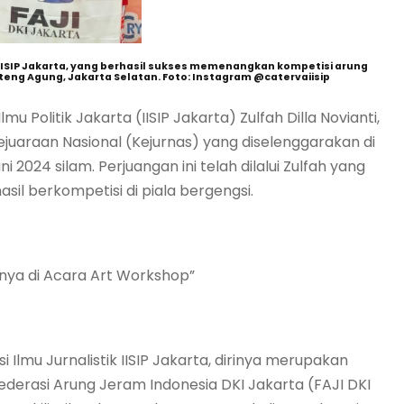
wi IISIP Jakarta, yang berhasil sukses memenangkan kompetisi arung
teng Agung, Jakarta Selatan. Foto: Instagram @catervaiisip
lmu Politik Jakarta (IISIP Jakarta) Zulfah Dilla Novianti,
uaraan Nasional (Kejurnas) yang diselenggarakan di
 2024 silam. Perjuangan ini telah dilalui Zulfah yang
sil berkompetisi di piala bergengsi.
asnya di Acara Art Workshop”
i Ilmu Jurnalistik IISIP Jakarta, dirinya merupakan
derasi Arung Jeram Indonesia DKI Jakarta (FAJI DKI