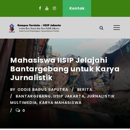
Kontak
Mahasiswa IISIP Jelajahi
Bantargebang untuk Karya
Jurnalistik
BY
ODDIE BAGUS SAPUTRA
BERITA
BANTARGEBANG
,
IISIP JAKARTA
,
JURNALISTIK
MULTIMEDIA
,
KARYA MAHASISWA
0