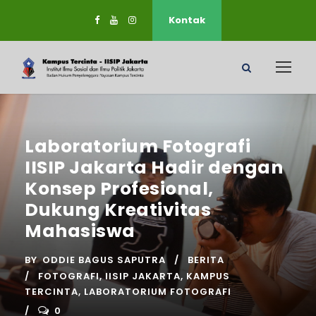
Kontak
Laboratorium Fotografi
IISIP Jakarta Hadir dengan
Konsep Profesional,
Dukung Kreativitas
Mahasiswa
BY
ODDIE BAGUS SAPUTRA
BERITA
FOTOGRAFI
,
IISIP JAKARTA
,
KAMPUS
TERCINTA
,
LABORATORIUM FOTOGRAFI
0