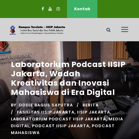
Kontak
Laboratorium Podcast IISIP
Jakarta, Wadah
Kreativitas dan Inovasi
Mahasiswa di Era Digital
BY
ODDIE BAGUS SAPUTRA
BERITA
FASILITAS IISIP JAKARTA
,
IISIP JAKARTA
,
LABORATORIUM PODCAST IISIP JAKARTA
,
MEDIA
DIGITAL
,
PODCAST IISIP JAKARTA
,
PODCAST
MAHASISWA