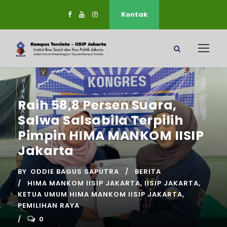
Kontak
Raih 58,8 Persen Suara,
Salwa Salsabila Terpilih
Pimpin HIMA MANKOM IISIP
Jakarta
BY
ODDIE BAGUS SAPUTRA
BERITA
HIMA MANKOM IISIP JAKARTA
,
IISIP JAKARTA
,
KETUA UMUM HIMA MANKOM IISIP JAKARTA
,
PEMILIHAN RAYA
0