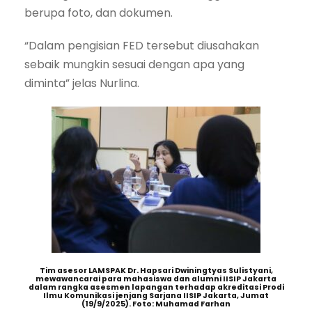
berupa foto, dan dokumen.
“Dalam pengisian FED tersebut diusahakan
sebaik mungkin sesuai dengan apa yang
diminta” jelas Nurlina.
Tim asesor LAMSPAK Dr. Hapsari Dwiningtyas Sulistyani,
mewawancarai para mahasiswa dan alumni IISIP Jakarta
dalam rangka asesmen lapangan terhadap akreditasi Prodi
Ilmu Komunikasi jenjang Sarjana IISIP Jakarta, Jumat
(19/9/2025). Foto: Muhamad Farhan