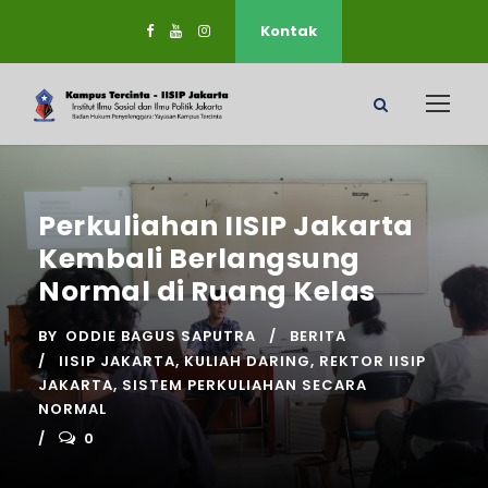
Kontak
Perkuliahan IISIP Jakarta
Kembali Berlangsung
Normal di Ruang Kelas
BY
ODDIE BAGUS SAPUTRA
BERITA
IISIP JAKARTA
,
KULIAH DARING
,
REKTOR IISIP
JAKARTA
,
SISTEM PERKULIAHAN SECARA
NORMAL
0