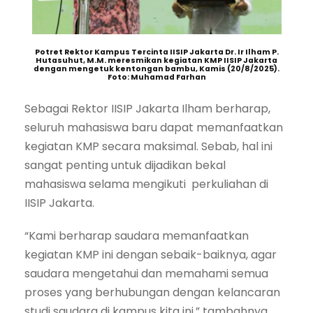
Potret Rektor Kampus Tercinta IISIP Jakarta Dr. Ir Ilham P.
Hutasuhut, M.M. meresmikan kegiatan KMP IISIP Jakarta
dengan mengetuk kentongan bambu, Kamis (20/8/2025).
Foto: Muhamad Farhan
Sebagai Rektor IISIP Jakarta Ilham berharap,
seluruh mahasiswa baru dapat memanfaatkan
kegiatan KMP secara maksimal. Sebab, hal ini
sangat penting untuk dijadikan bekal
mahasiswa selama mengikuti perkuliahan di
IISIP Jakarta.
“Kami berharap saudara memanfaatkan
kegiatan KMP ini dengan sebaik-baiknya, agar
saudara mengetahui dan memahami semua
proses yang berhubungan dengan kelancaran
studi saudara di kampus kita ini,” tambahnya.