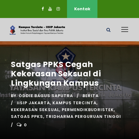
Kontak
Satgas PPKS Cegah
Kekerasan Seksual di
Lingkungan Kampus
BY
ODDIE BAGUS SAPUTRA
BERITA
IISIP JAKARTA
,
KAMPUS TERCINTA
,
KEKERASAN SEKSUAL
,
PERMENDIKBUDRISTEK
,
SATGAS PPKS
,
TRIDHARMA PERGURUAN TINGGI
0