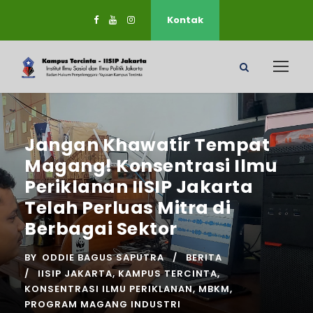
Kontak
Jangan Khawatir Tempat
Magang! Konsentrasi Ilmu
Periklanan IISIP Jakarta
Telah Perluas Mitra di
Berbagai Sektor
BY
ODDIE BAGUS SAPUTRA
BERITA
IISIP JAKARTA
,
KAMPUS TERCINTA
,
KONSENTRASI ILMU PERIKLANAN
,
MBKM
,
PROGRAM MAGANG INDUSTRI