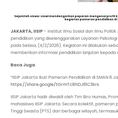
Sejumlah siswa-siswi mendengarkan paparan mengenai profil Ka
kegiatan pameran pendidikan di S
JAKARTA, IISIP
– Institut Ilmu Sosial dan Ilmu Polit
pendidikan yang diselenggarakan Layanan Psikologi
pada Selasa, (4/2/2026). Kegiatan ini dilakukan se
memberikan informasi pendidikan lanjutan kepada s
Baca Juga
:
“IISIP Jakarta Ikuti Pameran Pendidikan di SMAN 8 J
https://share.google/tGrmTc8hDJ61C3krs
IISIP Jakarta hadir diwakili oleh Tim Biro Humas, P
mahasiswa IISIP Jakarta. Secara kolektif, pameran pe
Tinggi Swasta (PTS) dari berbagai wilayah, termasuk