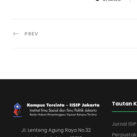
PREV
Tautan 
Jurnal ISIP
Jl. Lenteng Agung Raya No.32
Perpusta