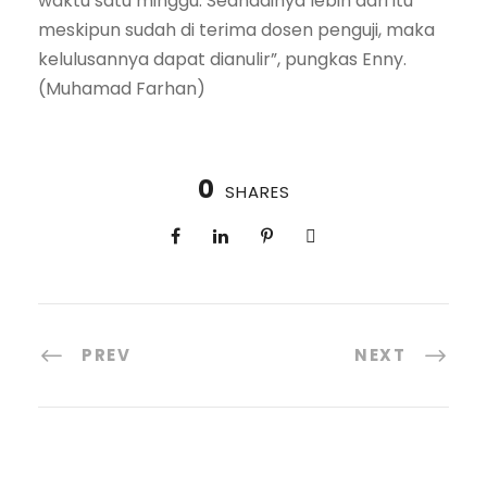
waktu satu minggu. Seandainya lebih dari itu
meskipun sudah di terima dosen penguji, maka
kelulusannya dapat dianulir”, pungkas Enny.
(Muhamad Farhan)
0
SHARES
PREV
NEXT