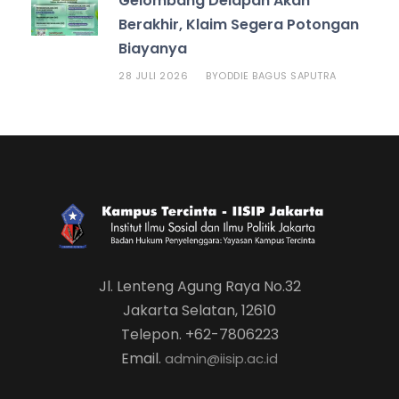
Gelombang Delapan Akan
Berakhir, Klaim Segera Potongan
Biayanya
28 JULI 2026
ODDIE BAGUS SAPUTRA
BY
Jl. Lenteng Agung Raya No.32
Jakarta Selatan, 12610
Telepon. +62-7806223
Email.
admin@iisip.ac.id