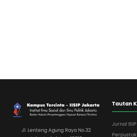
Tautan 
Jurnal ISIP
Jl. Lenteng Agung Raya No.32
Perpusta