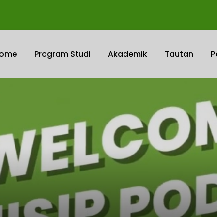
ome
Program Studi
Akademik
Tautan
P