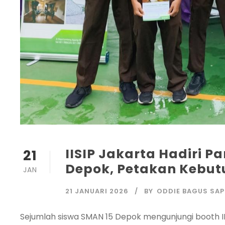
IISIP Jakarta Hadiri 
21
Depok, Petakan Kebu
JAN
21 JANUARI 2026
BY
ODDIE BAGUS SA
Sejumlah siswa SMAN 15 Depok mengunjungi booth I