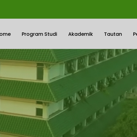
ome
Program Studi
Akademik
Tautan
P