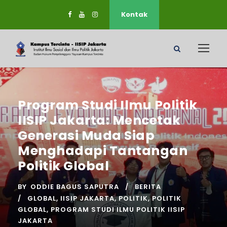
Kontak
Program Studi Ilmu Politik
IISIP Jakarta: Mencetak
Generasi Muda Siap
Menghadapi Tantangan
Politik Global
BY
ODDIE BAGUS SAPUTRA
BERITA
GLOBAL
,
IISIP JAKARTA
,
POLITIK
,
POLITIK
GLOBAL
,
PROGRAM STUDI ILMU POLITIK IISIP
JAKARTA