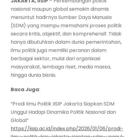
JAKARTA, IISIP
– Perkembangan politik
nasional maupun global semakin dinamis
menuntut hadirnya Sumber Daya Manusia
(SDM) yang mampu memahami proses politik
secara kritis, objektif, dan komprehensif. Tidak
hanya dibutuhkan dalam dunia pemerintahan,
ilmu politik juga memiliki peranan dalam
berbagai sektor, mulai dari organisasi
masyarakat, lembaga riset, media massa,
hingga dunia bisnis.
Baca Juga
:
“Prodi Ilmu Politik IISIP Jakarta Siapkan SDM
Unggul Hadapi Dinamika Politik Nasional dan
Global”
https://iisip.ac.id/index.php/2026/01/06/prodi-
ilmu-politik-iisip-jakarta-siapkan-sdm-unggul-