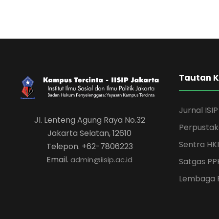
5
N
a
v
Tautan 
i
g
Jurnal ISIP
Jl. Lenteng Agung Raya No.32
Perpusta
Jakarta Selatan, 12610
a
Sentra HKI
Telepon. +62-7806223
Email.
admin@iisip.ac.id
Satgas PP
t
Lembaga 
i