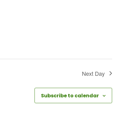
t
i
o
n
Next Day
Subscribe to calendar