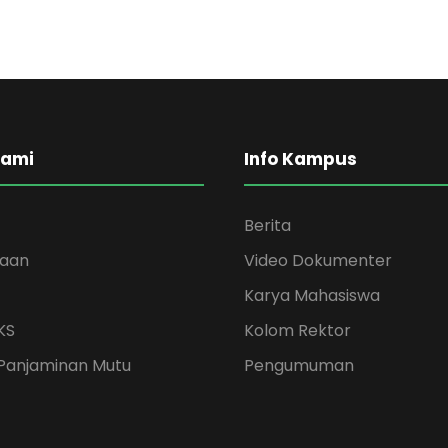
Kami
Info Kampus
Berita
kaan
Video Dokumenter
Karya Mahasiswa
KS
Kolom Rektor
Panjaminan Mutu
Pengumuman