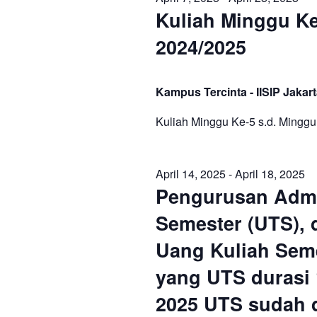
c
o
Kuliah Minggu Ke
s
s
t
r
d
2024/2025
d
a
f
S
.
t
S
Kampus Tercinta - IISIP Jakar
e
e
o
e
.
a
Kuliah Minggu Ke-5 s.d. Mingg
r
r
a
c
April 14, 2025
-
April 18, 2025
h
A
r
Pengurusan Admi
f
o
Semester (UTS),
p
c
r
Uang Kuliah Seme
E
r
h
yang UTS durasi 
v
e
2025 UTS sudah 
n