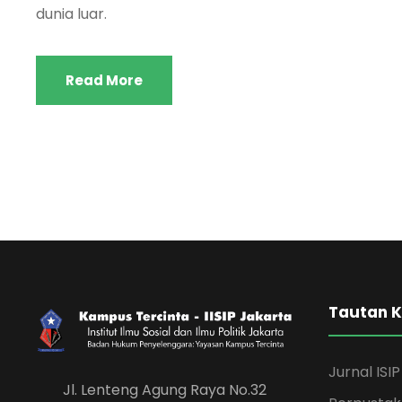
dunia luar.
Read More
Tautan 
Jurnal ISIP
Jl. Lenteng Agung Raya No.32