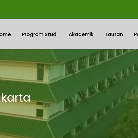
ome
Program Studi
Akademik
Tautan
P
akarta