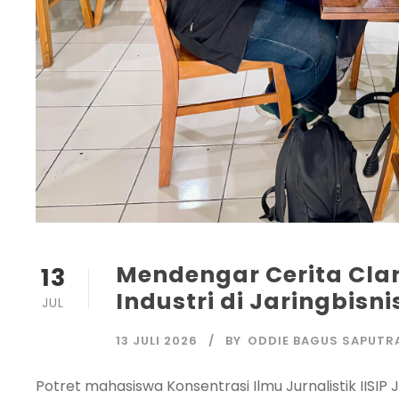
Mendengar Cerita Cl
13
Industri di Jaringbisn
JUL
13 JULI 2026
BY
ODDIE BAGUS SAPUTR
Potret mahasiswa Konsentrasi Ilmu Jurnalistik IIS