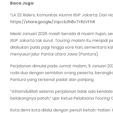
Baca Juga
:
“LA 32 Riders, Komunitas Alumni IISIP Jakarta: Dari Ho
https://share.google/Vqccb3h8v7rRzVFhR
Meski Januari 2026 masih berada di musim hujan, 
IISIP Jakarta tak surut.
Touring
malam itu menjadi p
dilakukan pada pagi hingga sore hari, sementara kali
menyusuri jalur Pantai Utara Jawa (Pantura).
Perjalanan dimulai pada Jumat malam, 9 Januari 202
roda dua dengan sembilan orang peserta, berangkat
Pantura yang terkenal padat dan panjang.
“Alhamdulillah selama perjalanan tidak ada kendala
belakangnya patah,” ujar Ketua Pelaksana
Touring
G
Kota demi kota dilalui dengan penuh kehati-hatian.