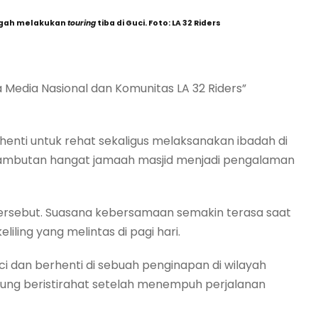
engah melakukan
touring
tiba di Guci. Foto: LA 32 Riders
nia Media Nasional dan Komunitas LA 32 Riders”
henti untuk rehat sekaligus melaksanakan ibadah di
. Sambutan hangat jamaah masjid menjadi pengalaman
tersebut. Suasana kebersamaan semakin terasa saat
ling yang melintas di pagi hari.
ci dan berhenti di sebuah penginapan di wilayah
gsung beristirahat setelah menempuh perjalanan