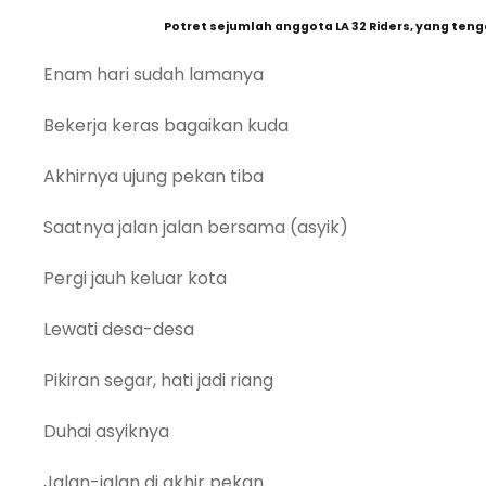
Potret sejumlah anggota LA 32 Riders, yang tenga
Enam hari sudah lamanya
Bekerja keras bagaikan kuda
Akhirnya ujung pekan tiba
Saatnya jalan jalan bersama (asyik)
Pergi jauh keluar kota
Lewati desa-desa
Pikiran segar, hati jadi riang
Duhai asyiknya
Jalan-jalan di akhir pekan