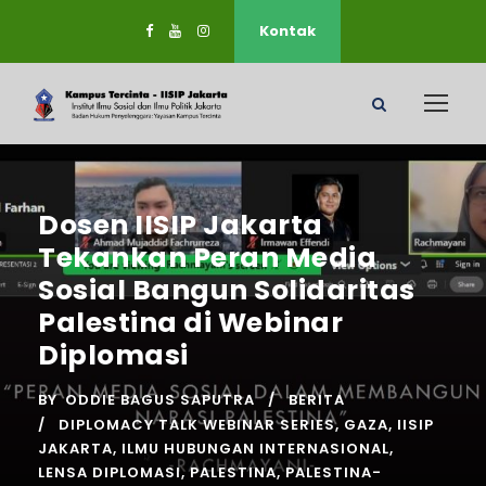
Kontak
Dosen IISIP Jakarta
Tekankan Peran Media
Sosial Bangun Solidaritas
Palestina di Webinar
Diplomasi
BY
ODDIE BAGUS SAPUTRA
BERITA
DIPLOMACY TALK WEBINAR SERIES
,
GAZA
,
IISIP
JAKARTA
,
ILMU HUBUNGAN INTERNASIONAL
,
LENSA DIPLOMASI
,
PALESTINA
,
PALESTINA-