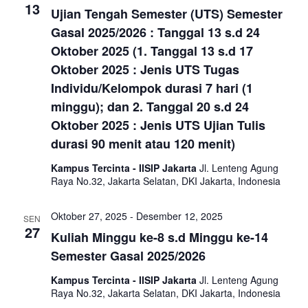
s
13
Ujian Tengah Semester (UTS) Semester
N
Gasal 2025/2026 : Tanggal 13 s.d 24
Oktober 2025 (1. Tanggal 13 s.d 17
a
Oktober 2025 : Jenis UTS Tugas
Individu/Kelompok durasi 7 hari (1
v
minggu); dan 2. Tanggal 20 s.d 24
Oktober 2025 : Jenis UTS Ujian Tulis
i
durasi 90 menit atau 120 menit)
g
Kampus Tercinta - IISIP Jakarta
Jl. Lenteng Agung
Raya No.32, Jakarta Selatan, DKI Jakarta, Indonesia
a
Oktober 27, 2025
-
Desember 12, 2025
SEN
t
27
Kuliah Minggu ke-8 s.d Minggu ke-14
Semester Gasal 2025/2026
i
Kampus Tercinta - IISIP Jakarta
Jl. Lenteng Agung
o
Raya No.32, Jakarta Selatan, DKI Jakarta, Indonesia