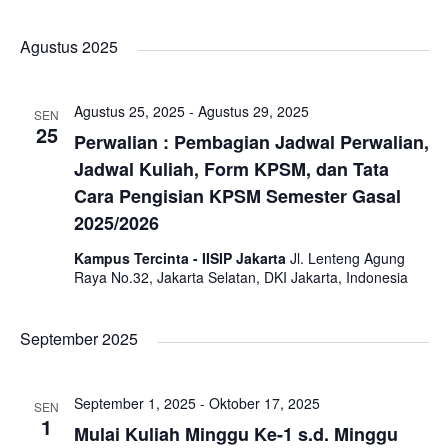
e
S
v
v
i
v
a
e
Agustus 2025
s
e
r
e
l
e
t
c
e
n
Agustus 25, 2025
-
Agustus 29, 2025
n
SEN
n
h
c
25
Perwalian : Pembagian Jadwal Perwalian,
t
t
t
Jadwal Kuliah, Form KPSM, dan Tata
t
d
V
Cara Pengisian KPSM Semester Gasal
a
s
s
2025/2026
t
i
e
Kampus Tercinta - IISIP Jakarta
Jl. Lenteng Agung
S
e
Raya No.32, Jakarta Selatan, DKI Jakarta, Indonesia
.
e
w
September 2025
a
s
September 1, 2025
-
Oktober 17, 2025
N
r
SEN
1
Mulai Kuliah Minggu Ke-1 s.d. Minggu