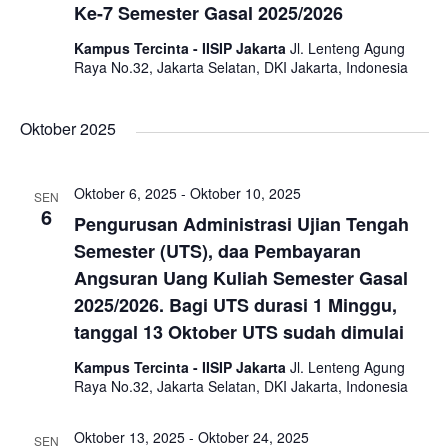
a
c
Ke-7 Semester Gasal 2025/2026
v
Kampus Tercinta - IISIP Jakarta
Jl. Lenteng Agung
h
Raya No.32, Jakarta Selatan, DKI Jakarta, Indonesia
i
a
Oktober 2025
g
n
a
Oktober 6, 2025
-
Oktober 10, 2025
SEN
d
6
t
Pengurusan Administrasi Ujian Tengah
V
Semester (UTS), daa Pembayaran
i
Angsuran Uang Kuliah Semester Gasal
i
o
2025/2026. Bagi UTS durasi 1 Minggu,
tanggal 13 Oktober UTS sudah dimulai
e
n
Kampus Tercinta - IISIP Jakarta
Jl. Lenteng Agung
Raya No.32, Jakarta Selatan, DKI Jakarta, Indonesia
w
Oktober 13, 2025
-
Oktober 24, 2025
SEN